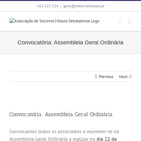
Skip
265 522 226
|
geral@socorrosmutuos.pt
to
content
Convocatória: Assembleia Geral Ordinária
Previous
Next
View
Larger
Convocatória: Assembleia Geral Ordinária
Image
Convocamos todos os associados a reunirem-se na
Assembleia Geral Ordinária a realizar no
dia 22 de