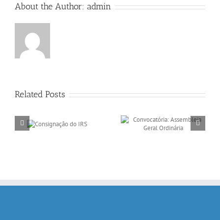
About the Author:
admin
Related Posts
Convocatória:
Convocatória:
ção do
Assembleia Geral
Assembleia Geral
S
Ordinária
Ordinária