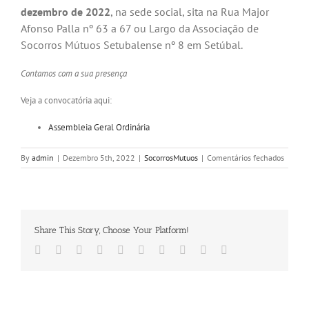
dezembro de 2022
, na sede social, sita na Rua Major
Afonso Palla nº 63 a 67 ou Largo da Associação de
Socorros Mútuos Setubalense nº 8 em Setúbal.
Contamos com a sua presença
Veja a convocatória aqui:
Assembleia Geral Ordinária
em
By
admin
|
Dezembro 5th, 2022
|
SocorrosMutuos
|
Comentários fechados
Convoc
Assemb
Geral
Ordinár
Share This Story, Choose Your Platform!
Facebook
Twitter
LinkedIn
Reddit
Whatsapp
Google+
Tumblr
Pinterest
Vk
Email