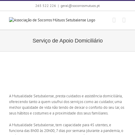
Skip
265 522 226
|
geral@socorrosmutuos.pt
to
content
Serviço de Apoio Domiciliário
A Mutualidade Setubalense, presta cuidados e assistência domiciliária,
oferecendo tanto a quem usufrui dos serviços como ao cuidador, uma
melhor qualidade de vida não tendo de deixar o conforto do seu lar, os
seus hábitos e costumes e a proximidade dos seus familiares.
A Mutualidade Setubalense, tem capacidade para 45 utentes, e
funciona das 8h00 às 20h00, 7 dias por semana (durante a pandemia, o