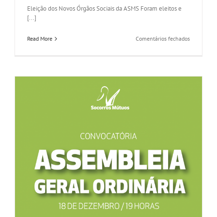
Eleição dos Novos Órgãos Sociais da ASMS Foram eleitos e
[...]
em
Read More
Comentários fechados
Eleição
dos
Novos
Órgãos
Sociais
da
ASMS