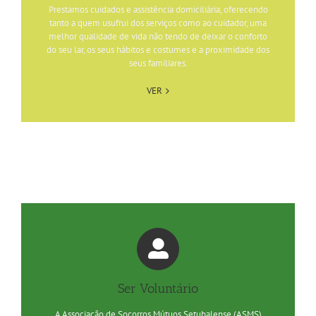
Prestamos cuidados e assistência domiciliária, oferecendo
tanto a quem usufrui dos serviços como ao cuidador, uma
melhor qualidade de vida não tendo de deixar o conforto
do seu lar, os seus hábitos e costumes e a proximidade dos
seus familiares.
VER
Ser Voluntário
A Associação de Socorros Mútuos Setubalense (ASMS)