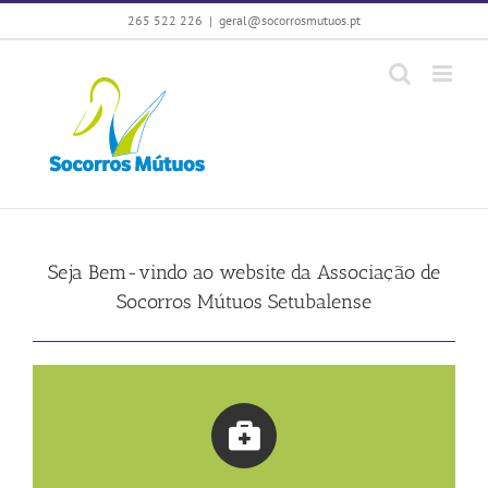
Skip
265 522 226
|
geral@socorrosmutuos.pt
to
content
Seja Bem-vindo ao website da Associação de
Socorros Mútuos Setubalense