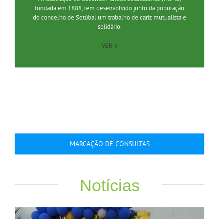
fundada em 1888, tem desenvolvido junto da população
do concelho de Setúbal um trabalho de cariz mutualista e
solidário.
VER
MARCAÇÃO DE CONSULTAS
Notícias