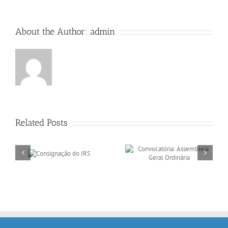
About the Author:
admin
Related Posts
Convocatória:
ção do
Marchas Populares
Assembleia Geral
S
ASMS
Ordinária