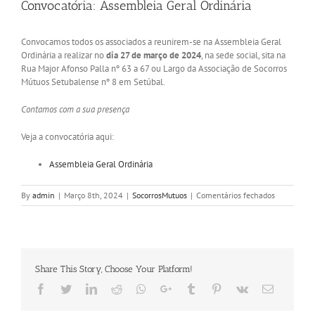
Convocatória: Assembleia Geral Ordinária
Image
Convocamos todos os associados a reunirem-se na Assembleia Geral
Ordinária a realizar no
dia 27 de março de 2024
, na sede social, sita na
Rua Major Afonso Palla nº 63 a 67 ou Largo da Associação de Socorros
Mútuos Setubalense nº 8 em Setúbal.
Contamos com a sua presença
Veja a convocatória aqui:
Assembleia Geral Ordinária
em
By
admin
|
Março 8th, 2024
|
SocorrosMutuos
|
Comentários fechados
Convocatór
Assembleia
Geral
Ordinária
Share This Story, Choose Your Platform!
Facebook
Twitter
LinkedIn
Reddit
Whatsapp
Google+
Tumblr
Pinterest
Vk
Email