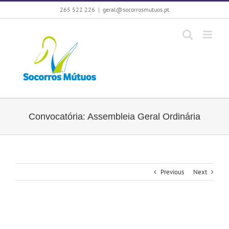
Skip
265 522 226
|
geral@socorrosmutuos.pt
to
content
Convocatória: Assembleia Geral Ordinária
Previous
Next
View
Larger