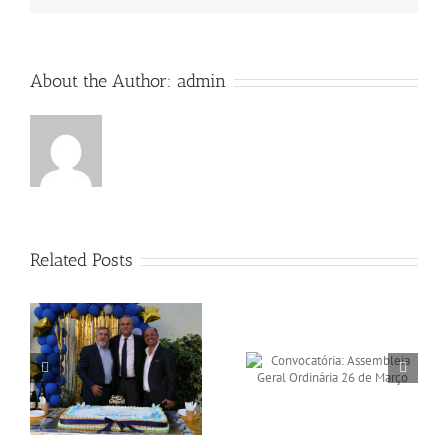
About the Author:
admin
Related Posts
os
Convocatória:
Eleição dos Novos
e
Assembleia Geral
Órgãos Sociais da
Ordinária 26 de Março
ASMS