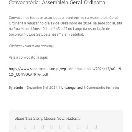
Convocatória: Assembleia Geral Ordinária
Image
Convocamos todos os associados a reunirem-se na Assembleia Geral
Ordinária a realizar no
dia 19 de Dezembro de 2024
, na sede social, sita
na Rua Major Afonso Palla nº 63 a 67 ou Largo da Associação de
Socorros Mútuos Setubalense nº 8 em Setúbal.
Contamos com a sua presença
Veja a convocatória aqui:
https://www.socorrosmutuos.pt/wp-content/uploads/2024/12/AG-19-
12-_CONVOCATRIA-..pdf
em
By
admin
|
Dezembro 3rd, 2024
|
Uncategorized
|
Comentários fechados
Convocat
Assembl
Geral
Ordinári
Share This Story, Choose Your Platform!
Facebook
Twitter
LinkedIn
Reddit
Whatsapp
Google+
Tumblr
Pinterest
Vk
Email