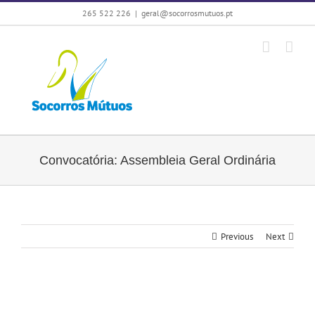
Skip
265 522 226
|
geral@socorrosmutuos.pt
to
content
Convocatória: Assembleia Geral Ordinária
Previous
Next
View
Larger