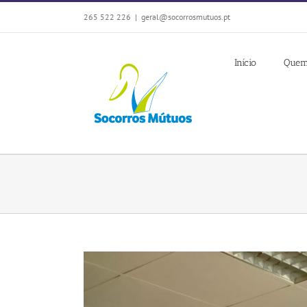
Skip
265 522 226
|
geral@socorrosmutuos.pt
to
content
Início
Quem