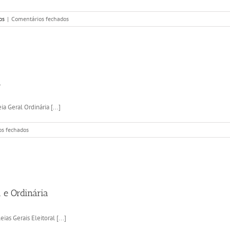
em
os
|
Comentários fechados
Grupo
de
Cantares
da
ASMS
na
a
Segurança
Social
(Centro
 Geral Ordinária [...]
Distrital
de
em
Setúbal)
s fechados
Convocatória:
Assembleia
Geral
Ordinária
 e Ordinária
s Gerais Eleitoral [...]