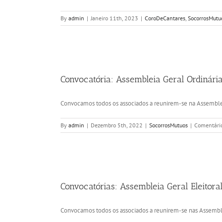
By
admin
|
Janeiro 11th, 2023
|
CoroDeCantares
,
SocorrosMutu
Convocatória: Assembleia Geral Ordinári
Convocamos todos os associados a reunirem-se na Assembleia
By
admin
|
Dezembro 5th, 2022
|
SocorrosMutuos
|
Comentário
Convocatórias: Assembleia Geral Eleitoral
Convocamos todos os associados a reunirem-se nas Assembleia